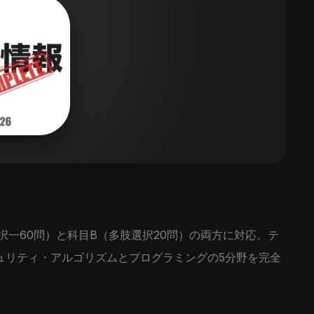
肢択一60問）と科目B（多肢選択20問）の両方に対応。テ
ュリティ・アルゴリズムとプログラミングの5分野を完全